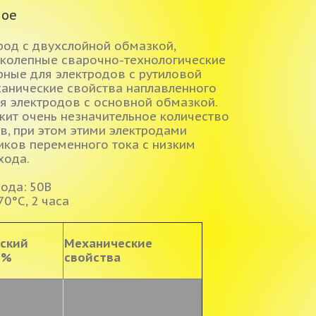
ное
род с двухслойной обмазкой,
иколепные сварочно-технологические
рные для электродов с рутиловой
анические свойства наплавленного
ля электродов с основной обмазкой.
ит очень незначительное количество
, при этом этими электродами
иков переменного тока с низким
хода.
ода: 50В
0°С, 2 часа
ский
Механические
 %
свойства