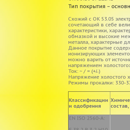
Тип покрытия – основ
Схожий с OK 53.05 элект
сочетающий в себе вел
характеристики, характе
обмазкой и высокие мех
металла, характерные д
Данное покрытие содерж
ионизирующих элементов
можно варить от источн
напряжением холостого
Ток: ~ / = (+/̶ )
Напряжение холостого х
Режимы прокалки: 330-37
Классификации
Химиче
и одобрения
состав,
EN ISO 2560-A:
E 38 2 B 3 2 H10