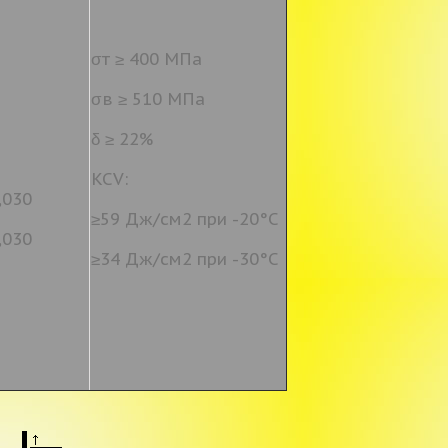
σт ≥ 400 МПа
σв ≥ 510 МПа
δ ≥ 22%
KCV:
,030
≥59 Дж/см2 при -20°С
,030
≥34 Дж/см2 при -30°С