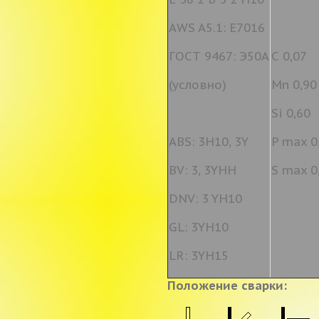
AWS A5.1: E7016
ГОСТ 9467: Э50А
С 0,07
(условно)
Mn 0,90
Si 0,60
ABS: 3H10, 3Y
P max 0
BV: 3, 3YHH
S max 0
DNV: 3 YH10
GL: 3YH10
LR: 3YH15
Положение сварки: