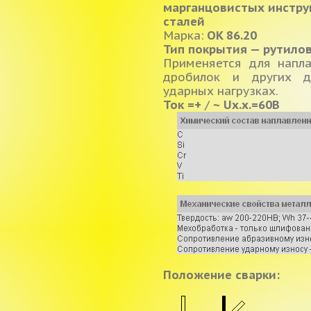
марганцовистых инстру
сталей
Марка:
OK 86.20
Тип покрытия — рутило
Применяется для напл
дробилок и других д
ударных нагрузках.
Ток
=+
/
~
Ux.x.=60B
Положение сварки: