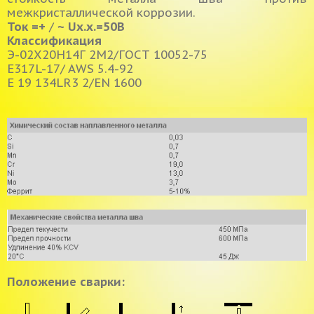
межкристаллической коррозии.
Ток
=+
/
~
Ux.x.=50B
Классификация
Э-02Х20Н14Г 2М2/ГОСТ 10052-75
E317L-17/ AWS 5.4-92
Е 19 134LR3 2/EN 1600
Положение сварки: