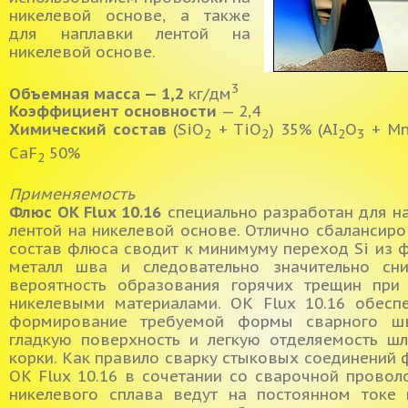
никелевой основе, а также
для наплавки лентой на
никелевой основе.
3
Объемная масса — 1,2
кг/дм
Коэффициент основности
— 2,4
Химический состав
(SiO
+ TiO
) 35% (AI
O
+ Мn
2
2
2
3
CaF
50%
2
Применяемость
Флюс OK Flux 10.16
специально разработан для н
лентой на никелевой основе. Отлично сбалансир
состав флюса сводит к минимуму переход
Si
из ф
металл шва и следовательно значительно сни
вероятность образования горячих трещин при
никелевыми материалами. OK Flux 10.16 обесп
формирование требуемой формы сварного шв
гладкую поверхность и легкую отделяемость ш
корки. Как правило сварку стыковых соединений
OK Flux 10.16 в сочетании со сварочной провол
никелевого сплава ведут на постоянном токе